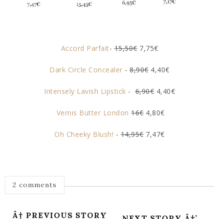
Accord Parfait
-
15,50€
7,75€
Dark Circle Concealer
-
8,90€
4,40€
Intensely Lavish Lipstick
-
6,90€
4,40€
Vernis Butter London
16€
4,80€
Oh Cheeky Blush!
-
14,95€
7,47€
2 comments
Â† PREVIOUS STORY
NEXT STORY Â†’